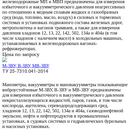
железнодорожные МП и МВП предназначены для измерения
избыточного и вакуумметрического давления неагрессивных
по отношению к медным сплавам жидких и газообразных
сред (вода, топливо, масло, воздух) в силовых и тормозных
системах и установках подвижного состава железных дорог,
метрополитена и вагонов трамваев, а также для измерения
давления хладонов 12, 13, 22, 142, 502, 134а и 404а (в том
числе хладонов с наличием масел) в холодильных машинах,
устанавливаемых в железнодорожных вагонах-
рефрижераторах.
Цена по запросу
М-3ВУ, В-3ВУ, МВ-3ВУ
ТУ 25-7310.041-2014
Манометры, вакуумметры и мановакуумметры показывающие
виброустойчивые М-3ВУ, В-3ВУ и МВ-3ВУ предназначены
для измерения избыточного и вакуумметрического давления
некристаллизующихся жидкостей, паров, газов, в том числе
кислорода, ацетилена, сереводородсодержащих сред,
хладонов 12, 13, 22, 142, 502, 134а и 404а, газоводонефтяной
эмульсии, нефти и нефтепродуктов в промышленных
установках, в судовых системах и гидравлических бурильных
и насосных установках.