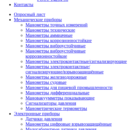
Контакты
Опросный лист
Механические приборы
Манометры точных измерений
Манометры технические
Манометры аммиачные
Манометры коррозионностойкие
Манометры виброустойчивые
Манометры виброустойчивые
коррозионностойкие
Манометры электроконтактные/сигнализирующие
Манометры электроконтактные/
сигнализирующие/взрывозащищённые
Манометры железнодорожные
Манометры судовые
Манометры для пищевой промышленности
Манометры дифференциальные
Мановакуумметры показывающие
Сигнализаторы давления
Манометрические термометры
Электронные приборы
Датчики давления
Манометры цифровые взрывозащищённые
Малогабаритные датчики давления