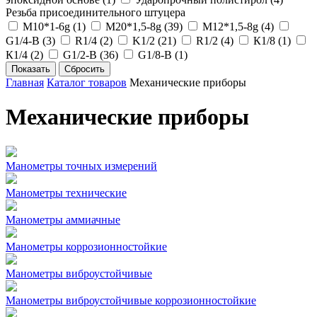
Резьба присоединительного штуцера
М10*1-6g (
1
)
М20*1,5-8g (
39
)
М12*1,5-8g (
4
)
G1/4-B (
3
)
R1/4 (
2
)
K1/2 (
21
)
R1/2 (
4
)
К1/8 (
1
)
К1/4 (
2
)
G1/2-B (
36
)
G1/8-B (
1
)
Главная
Каталог товаров
Механические приборы
Механические приборы
Манометры точных измерений
Манометры технические
Манометры аммиачные
Манометры коррозионностойкие
Манометры виброустойчивые
Манометры виброустойчивые коррозионностойкие