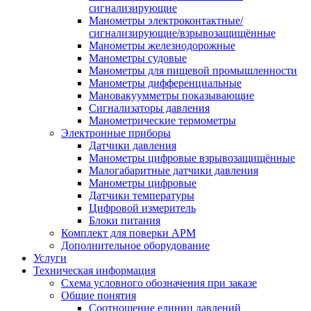
сигнализирующие
Манометры электроконтактные/
сигнализирующие/взрывозащищённые
Манометры железнодорожные
Манометры судовые
Манометры для пищевой промышленности
Манометры дифференциальные
Мановакуумметры показывающие
Сигнализаторы давления
Манометрические термометры
Электронные приборы
Датчики давления
Манометры цифровые взрывозащищённые
Малогабаритные датчики давления
Манометры цифровые
Датчики температуры
Цифровой измеритель
Блоки питания
Комплект для поверки АРМ
Дополнительное оборудование
Услуги
Техническая информация
Схема условного обозначения при заказе
Общие понятия
Соотношение единиц давлений