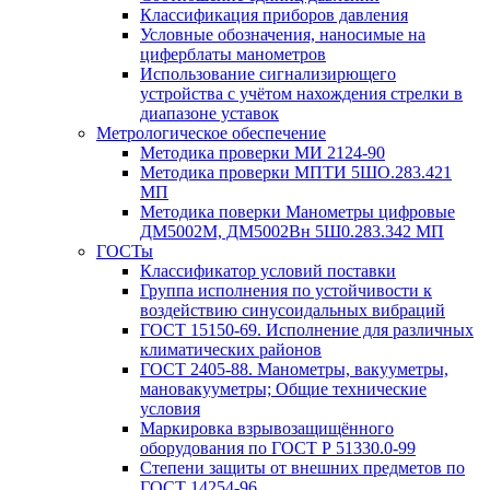
Классификация приборов давления
Условные обозначения, наносимые на
циферблаты манометров
Использование сигнализирющего
устройства с учётом нахождения стрелки в
диапазоне уставок
Метрологическое обеспечение
Методика проверки МИ 2124-90
Методика проверки МПТИ 5ШО.283.421
МП
Методика поверки Манометры цифровые
ДМ5002М, ДМ5002Вн 5Ш0.283.342 МП
ГОСТы
Классификатор условий поставки
Группа исполнения по устойчивости к
воздействию синусоидальных вибраций
ГОСТ 15150-69. Исполнение для различных
климатических районов
ГОСТ 2405-88. Манометры, вакууметры,
мановакууметры; Общие технические
условия
Маркировка взрывозащищённого
оборудования по ГОСТ Р 51330.0-99
Степени защиты от внешних предметов по
ГОСТ 14254-96