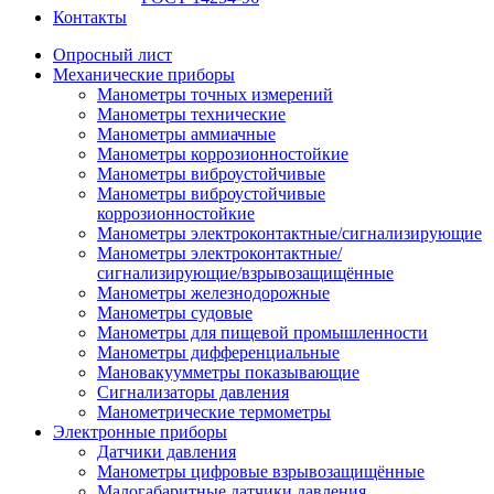
Контакты
Опросный лист
Механические приборы
Манометры точных измерений
Манометры технические
Манометры аммиачные
Манометры коррозионностойкие
Манометры виброустойчивые
Манометры виброустойчивые
коррозионностойкие
Манометры электроконтактные/сигнализирующие
Манометры электроконтактные/
сигнализирующие/взрывозащищённые
Манометры железнодорожные
Манометры судовые
Манометры для пищевой промышленности
Манометры дифференциальные
Мановакуумметры показывающие
Сигнализаторы давления
Манометрические термометры
Электронные приборы
Датчики давления
Манометры цифровые взрывозащищённые
Малогабаритные датчики давления