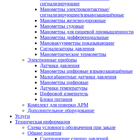
сигнализирующие
Манометры электроконтактные/
сигнализирующие/взрывозащищённые
Манометры железнодорожные
Манометры судовые
Манометры для пищевой промышленности
Манометры дифференциальные
Мановакуумметры показывающие
Сигнализаторы давления
Манометрические термометры
Электронные приборы
Датчики давления
Манометры цифровые взрывозащищённые
Малогабаритные датчики давления
Манометры цифровые
Датчики температуры
Цифровой измеритель
Блоки питания
Комплект для поверки АРМ
Дополнительное оборудование
Услуги
Техническая информация
Схема условного обозначения при заказе
Общие понятия
Соотношение единиц давлений