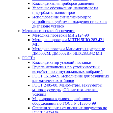
Классификация приборов давления
Условные обозначения, наносимые на
циферблаты манометров
Использование сигнализирющего
устройства с учётом нахождения стрелки в
диапазоне уставок
Метрологическое обеспечение
Методика проверки МИ 2124-90
Методика проверки МПТИ 5ШО.283.421
МП
Методика поверки Манометры цифровые
ДМ5002М, ДМ5002Вн 5Ш0.283.342 МП
ГОСТы
Классификатор условий поставки
Группа исполнения по устойчивости к
воздействию синусоидальных вибраций
ГОСТ 15150-69. Исполнение для различных
климатических районов
ГОСТ 2405-88. Манометры, вакууметры,
мановакууметры; Общие технические
условия
Маркировка взрывозащищённого
оборудования по ГОСТ Р 51330.0-99
Степени защиты от внешних предметов по
ГОСТ 14254-96