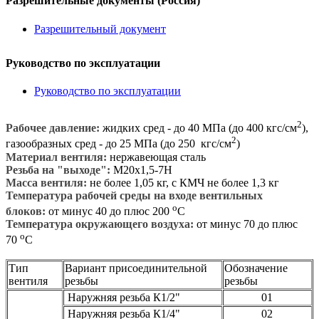
Разрешительные документы (Россия)
Разрешительный документ
Руководство по эксплуатации
Руководство по эксплуатации
2
Рабочее давление:
жидких сред - до 40 МПа (до 400 кгс/см
),
2
газообразных сред - до 25 МПа (до 250 кгс/см
)
Материал вентиля:
нержавеющая сталь
Резьба на "выходе":
М20х1,5-7Н
Масса вентиля:
не более 1,05 кг, с КМЧ не более 1,3 кг
Температура рабочей среды на входе вентильных
о
блоков:
от минус 40 до плюс 200
С
Температура окружающего воздуха:
от минус 70 до плюс
о
70
С
Тип
Вариант присоединительной
Обозначение
вентиля
резьбы
резьбы
Наружняя резьба К1/2"
01
Наружняя резьба К1/4"
02