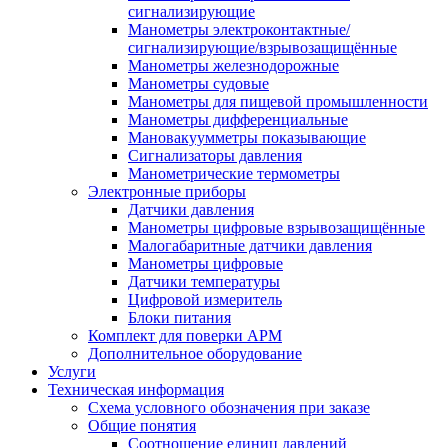
сигнализирующие
Манометры электроконтактные/
сигнализирующие/взрывозащищённые
Манометры железнодорожные
Манометры судовые
Манометры для пищевой промышленности
Манометры дифференциальные
Мановакуумметры показывающие
Сигнализаторы давления
Манометрические термометры
Электронные приборы
Датчики давления
Манометры цифровые взрывозащищённые
Малогабаритные датчики давления
Манометры цифровые
Датчики температуры
Цифровой измеритель
Блоки питания
Комплект для поверки АРМ
Дополнительное оборудование
Услуги
Техническая информация
Схема условного обозначения при заказе
Общие понятия
Соотношение единиц давлений