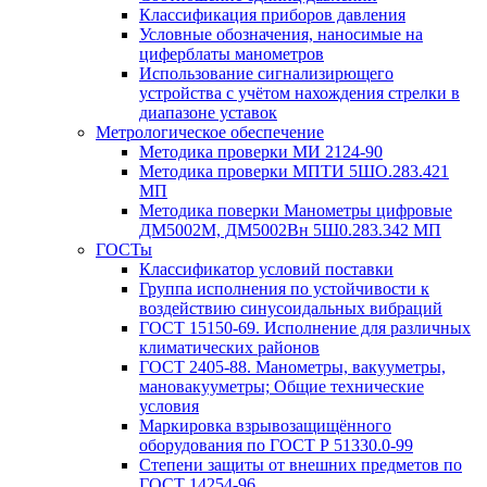
Классификация приборов давления
Условные обозначения, наносимые на
циферблаты манометров
Использование сигнализирющего
устройства с учётом нахождения стрелки в
диапазоне уставок
Метрологическое обеспечение
Методика проверки МИ 2124-90
Методика проверки МПТИ 5ШО.283.421
МП
Методика поверки Манометры цифровые
ДМ5002М, ДМ5002Вн 5Ш0.283.342 МП
ГОСТы
Классификатор условий поставки
Группа исполнения по устойчивости к
воздействию синусоидальных вибраций
ГОСТ 15150-69. Исполнение для различных
климатических районов
ГОСТ 2405-88. Манометры, вакууметры,
мановакууметры; Общие технические
условия
Маркировка взрывозащищённого
оборудования по ГОСТ Р 51330.0-99
Степени защиты от внешних предметов по
ГОСТ 14254-96