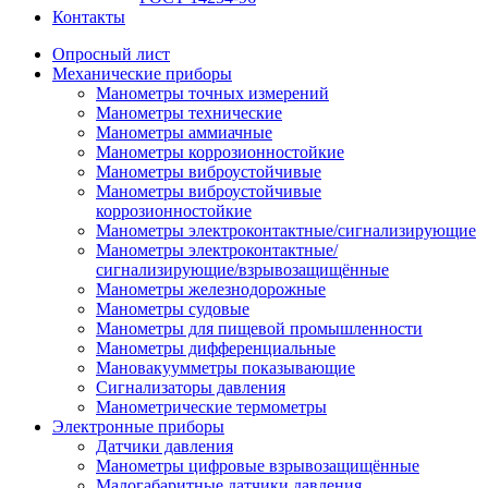
Контакты
Опросный лист
Механические приборы
Манометры точных измерений
Манометры технические
Манометры аммиачные
Манометры коррозионностойкие
Манометры виброустойчивые
Манометры виброустойчивые
коррозионностойкие
Манометры электроконтактные/сигнализирующие
Манометры электроконтактные/
сигнализирующие/взрывозащищённые
Манометры железнодорожные
Манометры судовые
Манометры для пищевой промышленности
Манометры дифференциальные
Мановакуумметры показывающие
Сигнализаторы давления
Манометрические термометры
Электронные приборы
Датчики давления
Манометры цифровые взрывозащищённые
Малогабаритные датчики давления