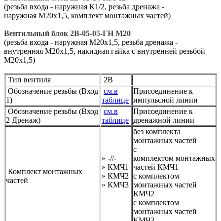
(резьба входа - наружная К1/2, резьба дренажа -
наружная М20х1,5, комплект монтажных частей)
Вентильный блок 2В-05-05-ГН М20
(резьба входа - наружная М20х1,5, резьба дренажа -
внутренняя М20х1,5, накидная гайка с внутренней резьбой
М20х1,5)
Тип вентиля
2В
Обозначение резьбы (Вход
см.в
Присоединение к
1)
таблице
импульсной линии
Обозначение резьбы (Вход
см.в
Присоединение к
2 Дренаж)
таблице
дренажной линии
без комплекта
монтажных частей
с
» -//-
комплектом монтажных
» КМЧ1
частей КМЧ1
Комплект монтажных
» КМЧ2
с комплектом
частей
» КМЧ3
монтажных частей
КМЧ2
с комплектом
монтажных частей
КМЧ3