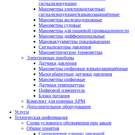
сигнализирующие
Манометры электроконтактные/
сигнализирующие/взрывозащищённые
Манометры железнодорожные
Манометры судовые
Манометры для пищевой промышленности
Манометры дифференциальные
Мановакуумметры показывающие
Сигнализаторы давления
Манометрические термометры
Электронные приборы
Датчики давления
Манометры цифровые взрывозащищённые
Малогабаритные датчики давления
Манометры цифровые
Датчики температуры
Цифровой измеритель
Блоки питания
Комплект для поверки АРМ
Дополнительное оборудование
Услуги
Техническая информация
Схема условного обозначения при заказе
Общие понятия
Соотношение единиц давлений