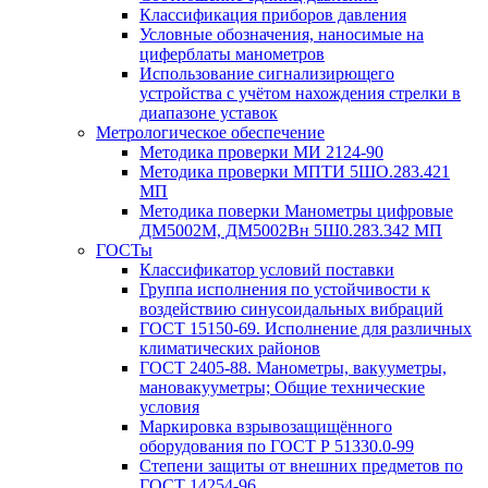
Классификация приборов давления
Условные обозначения, наносимые на
циферблаты манометров
Использование сигнализирющего
устройства с учётом нахождения стрелки в
диапазоне уставок
Метрологическое обеспечение
Методика проверки МИ 2124-90
Методика проверки МПТИ 5ШО.283.421
МП
Методика поверки Манометры цифровые
ДМ5002М, ДМ5002Вн 5Ш0.283.342 МП
ГОСТы
Классификатор условий поставки
Группа исполнения по устойчивости к
воздействию синусоидальных вибраций
ГОСТ 15150-69. Исполнение для различных
климатических районов
ГОСТ 2405-88. Манометры, вакууметры,
мановакууметры; Общие технические
условия
Маркировка взрывозащищённого
оборудования по ГОСТ Р 51330.0-99
Степени защиты от внешних предметов по
ГОСТ 14254-96