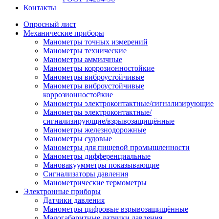
Контакты
Опросный лист
Механические приборы
Манометры точных измерений
Манометры технические
Манометры аммиачные
Манометры коррозионностойкие
Манометры виброустойчивые
Манометры виброустойчивые
коррозионностойкие
Манометры электроконтактные/сигнализирующие
Манометры электроконтактные/
сигнализирующие/взрывозащищённые
Манометры железнодорожные
Манометры судовые
Манометры для пищевой промышленности
Манометры дифференциальные
Мановакуумметры показывающие
Сигнализаторы давления
Манометрические термометры
Электронные приборы
Датчики давления
Манометры цифровые взрывозащищённые
Малогабаритные датчики давления