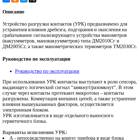
Описание
Устройство разгрузки контактов (УРК) предназначено для
устранения влияния дребезга, подгорания и окисления на
срабатывание сигнализирующего устройства манометров
(вакуумметров, мановакуумметров) типа ДМ2010Сг и
ДМ2005Сг, а также манометрических термометров ТМ2030Сг.
Руководство по эксплуатации
Руководство по эксплуатации
При использовании УРК контакты выступают в роли сенсора,
выдающего логический сигнал "замкнут/разомкнут". В этом
случае через контакты протекают микротоки – контакты
разгружены. Коммутация внешних цепей, а также устранение
влияния вышеуказанных факторов, осуществляется
электронным блоком.
УРК изготавливается в виде отдельного выносного
герметичного блока.
Варианты исполнения УРК:
А
- непосредственно на корпус прибора в виде блока