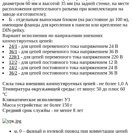
диаметром 60 мм и высотой 35 мм (на задней стенке, на месте
расположения штепсельного разъема при комплектации на
заводе изготовителе);
Б
- отдельным выносным блоком (на расстояние до 100 м),
имеющим фланцы для крепления к панели или крепление на
DIN-рейку.
Вариант исполнения по напряжению внешних
коммутируемых цепей:
24/1
- для цепей переменного тока напряжением 24 В
36/1
- для цепей переменного тока напряжением 36 В
220/1
- для цепей переменного тока напряжением 220 В
12/2
- для цепей постоянного тока напряжением 12 В
24/2
- для цепей постоянного тока напряжением 24 В
36/2
- для цепей постоянного тока напряжением 36 В
Сила тока внешних коммутируемых цепей
- не более 1,0 А
Температура окружающей среды:
от минус 50 до плюс 60
°С
Климатическое исполнение:
У3
Масса устройства:
не более 150 г
Средний срок службы
- не менее 8 лет
φ, 0 – фазный и нулевой провод при коммутации цепей