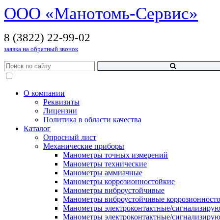
OOO «Манотомь-Cервис»
8 (3822) 22-99-02
заявка на обратный звонок
О компании
Реквизиты
Лицензии
Политика в области качества
Каталог
Опросный лист
Механические приборы
Манометры точных измерений
Манометры технические
Манометры аммиачные
Манометры коррозионностойкие
Манометры виброустойчивые
Манометры виброустойчивые коррозионност
Манометры электроконтактные/сигнализиру
Манометры электроконтактные/сигнализиру