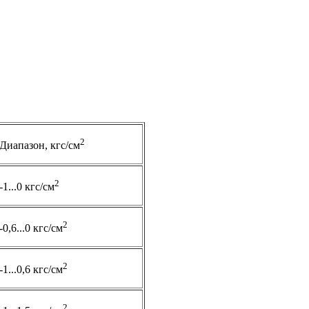
2
Диапазон, кгс/см
2
-1...0 кгс/см
2
-0,6...0 кгс/см
2
-1...0,6 кгс/см
2