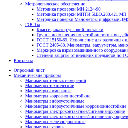
Метрологическое обеспечение
Методика проверки МИ 2124-90
Методика проверки МПТИ 5ШО.283.421 МП
Методика поверки Манометры цифровые ДМ
ГОСТы
Классификатор условий поставки
Группа исполнения по устойчивости к возде
ГОСТ 15150-69. Исполнение для различных к
ГОСТ 2405-88. Манометры, вакууметры, мано
Маркировка взрывозащищённого оборудовани
Степени защиты от внешних предметов по Г
Контакты
Опросный лист
Механические приборы
Манометры точных измерений
Манометры технические
Манометры аммиачные
Манометры коррозионностойкие
Манометры виброустойчивые
Манометры виброустойчивые коррозионностойкие
Манометры электроконтактные/сигнализирующие
Манометры электроконтактные/сигнализирующие
Манометры железнодорожные
Манометры судовые