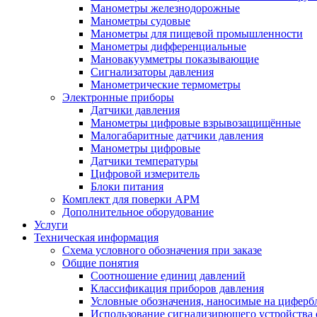
Манометры железнодорожные
Манометры судовые
Манометры для пищевой промышленности
Манометры дифференциальные
Мановакуумметры показывающие
Сигнализаторы давления
Манометрические термометры
Электронные приборы
Датчики давления
Манометры цифровые взрывозащищённые
Малогабаритные датчики давления
Манометры цифровые
Датчики температуры
Цифровой измеритель
Блоки питания
Комплект для поверки АРМ
Дополнительное оборудование
Услуги
Техническая информация
Схема условного обозначения при заказе
Общие понятия
Соотношение единиц давлений
Классификация приборов давления
Условные обозначения, наносимые на циферб
Использование сигнализирющего устройства с