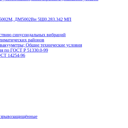
5002М, ДМ5002Вн 5Ш0.283.342 МП
йствию синусоидальных вибраций
лиматических районов
вакууметры; Общие технические условия
я по ГОСТ Р 51330.0-99
ОСТ 14254-96
/взрывозащищённые