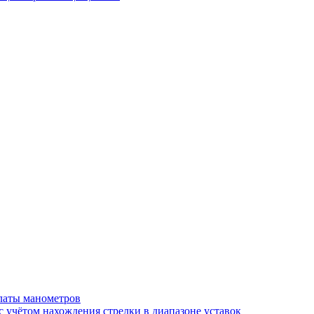
латы манометров
 учётом нахождения стрелки в диапазоне уставок