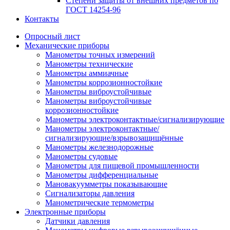
Степени защиты от внешних предметов по
ГОСТ 14254-96
Контакты
Опросный лист
Механические приборы
Манометры точных измерений
Манометры технические
Манометры аммиачные
Манометры коррозионностойкие
Манометры виброустойчивые
Манометры виброустойчивые
коррозионностойкие
Манометры электроконтактные/сигнализирующие
Манометры электроконтактные/
сигнализирующие/взрывозащищённые
Манометры железнодорожные
Манометры судовые
Манометры для пищевой промышленности
Манометры дифференциальные
Мановакуумметры показывающие
Сигнализаторы давления
Манометрические термометры
Электронные приборы
Датчики давления