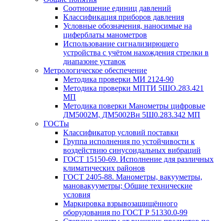
Соотношение единиц давлений
Классификация приборов давления
Условные обозначения, наносимые на
циферблаты манометров
Использование сигнализирющего
устройства с учётом нахождения стрелки в
диапазоне уставок
Метрологическое обеспечение
Методика проверки МИ 2124-90
Методика проверки МПТИ 5ШО.283.421
МП
Методика поверки Манометры цифровые
ДМ5002М, ДМ5002Вн 5Ш0.283.342 МП
ГОСТы
Классификатор условий поставки
Группа исполнения по устойчивости к
воздействию синусоидальных вибраций
ГОСТ 15150-69. Исполнение для различных
климатических районов
ГОСТ 2405-88. Манометры, вакууметры,
мановакууметры; Общие технические
условия
Маркировка взрывозащищённого
оборудования по ГОСТ Р 51330.0-99