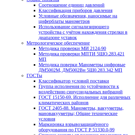
Соотношение единиц давлений
Классификация приборов давления
Условные обозначения, наносимые на
циферблаты манометров
Использование сигнализирющего
устройства с учётом нахождения стрелки в
диапазоне уставок
Метрологическое обеспечение
Методика проверки МИ 2124-90
Методика проверки МПТИ 5ШО.283.421
МП
Методика поверки Манометры цифровые
ДМ5002М, ДМ5002Вн 5Ш0.283.342 МП
ГОСТы
Классификатор условий поставки
Группа исполнения по устойчивости к
воздействию синусоидальных вибраций
ГОСТ 15150-69. Исполнение для различных
климатических районов
ГОСТ 2405-88. Манометры, вакууметры,
мановакууметры; Общие технические
условия
Маркировка взрывозащищённого
оборудования по ГОСТ Р 51330.0-99