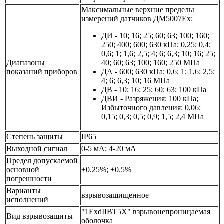
Максимальные верхние пределы
измерений датчиков ДМ5007Ех:
ДИ - 10; 16; 25; 60; 63; 100; 160;
250; 400; 600; 630 кПа; 0,25; 0,4;
0,6; 1; 1,6; 2,5; 4; 6; 6,3; 10; 16; 25;
Диапазоны
40; 60; 63; 100; 160; 250 МПа
показаний приборов
ДА - 600; 630 кПа; 0,6; 1; 1,6; 2,5;
4; 6; 6,3; 10; 16 МПа
ДВ - 10; 16; 25; 60; 63; 100 кПа
ДВИ - Разряжения: 100 кПа;
Избыточного давления: 0,06;
0,15; 0,3; 0,5; 0,9; 1,5; 2,4 МПа
Степень защиты
IP65
Выходной сигнал
0-5 мА; 4-20 мА
Предел допускаемой
основной
±0.25%; ±0.5%
погрешности
Варианты
взрывозащищенное
исполнений
"1ExdIIBT5X" взрывонепроницаемая
Вид взрывозащиты
оболочка