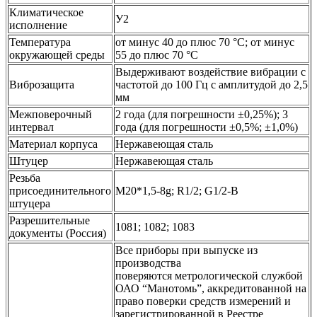
Климатическое
У2
исполнение
Температура
от минус 40 до плюс 70 °С; от минус
окружающей среды
55 до плюс 70 °С
Выдерживают воздействие вибрации с
Виброзащита
частотой до 100 Гц с амплитудой до 2,5
мм
Межповерочный
2 года (для погрешности ±0,25%); 3
интервал
года (для погрешности ±0,5%; ±1,0%)
Материал корпуса
Нержавеющая сталь
Штуцер
Нержавеющая сталь
Резьба
присоединительного
М20*1,5-8g; R1/2; G1/2-B
штуцера
Разрешительные
1081; 1082; 1083
документы (Россия)
Все приборы при выпуске из
производства
поверяются метрологической службой
ОАО “Манотомь”, аккредитованной на
право поверки средств измерений и
зарегистрированной в Реестре