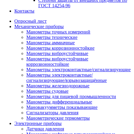
Степени защиты от внешних предметов по
ГОСТ 14254-96
Контакты
Опросный лист
Механические приборы
Манометры точных измерений
Манометры технические
Манометры аммиачные
Манометры коррозионностойкие
Манометры виброустойчивые
Манометры виброустойчивые
коррозионностойкие
Манометры электроконтактные/сигнализирующие
Манометры электроконтактные/
сигнализирующие/взрывозащищённые
Манометры железнодорожные
Манометры судовые
Манометры для пищевой промышленности
Манометры дифференциальные
Мановакуумметры показывающие
Сигнализаторы давления
Манометрические термометры
Электронные приборы
Датчики давления