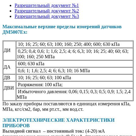
Разрешительный документ №1
Разрешительный документ №2
Разрешительный документ №3
Максимальные верхние пределы измерений датчиков
ДМ5007Ех:
10; 16; 25; 60; 63; 100; 160; 250; 400; 600; 630 кПа
ДИ
0,25; 0,4; 0,6; 1; 1,6; 2,5; 4; 6; 6,3; 10; 16; 25; 40; 60; 63;
100; 160; 250 МПа
600; 630 кПа
ДА
0,6; 1; 1,6; 2,5; 4; 6; 6,3; 10; 16 МПа
ДВ
10; 16; 25; 60; 63; 100 кПа
Разряжения: 100 кПа;
ДВИ
Избыточного давления: 0,06; 0,15; 0,3; 0,5; 0,9; 1,5; 2,4
МПа
По заказу приборы поставляются в единицах измерения кПа,
МПа, кгс/см2, бар, мм рт.ст., мм вод.ст.
ЭЛЕКТРОТЕХНИЧЕСКИЕ ХАРАКТЕРИСТИКИ
ПРИБОРОВ
Выходной сигнал – постоянный ток:
(4-20) мА