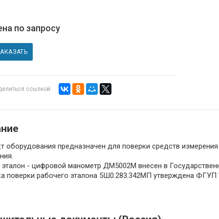
на по запросу
ЗАКАЗАТЬ
делиться ссылкой:
ание
т оборудования предназначен для поверки средств измерения 
ния.
 эталон - цифровой манометр ДМ5002М внесен в Государственн
а поверки рабочего эталона 5Ш0.283.342МП утверждена ФГУП