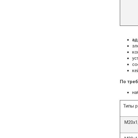
ад
эл
ко
ус
со
ке
По тре
на
Типы р
М20х1,