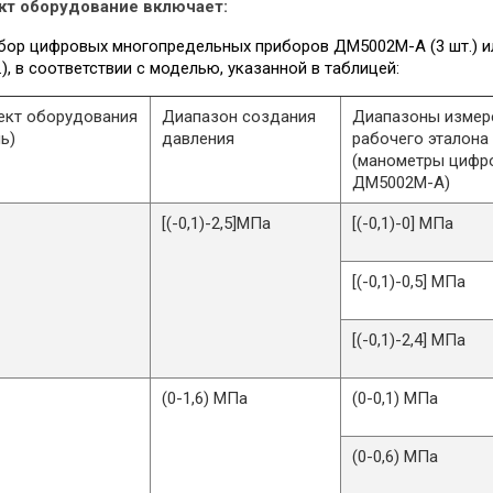
кт оборудование включает:
бор цифровых многопредельных приборов ДМ5002М-А (3 шт.) 
.), в соответствии с моделью, указанной в таблицей:
ект оборудования
Диапазон создания
Диапазоны измер
ь)
давления
рабочего эталона
(манометры цифр
ДМ5002М-А)
-1
[(-0,1)-2,5]МПа
[(-0,1)-0] МПа
[(-0,1)-0,5] МПа
[(-0,1)-2,4] МПа
-2
(0-1,6) МПа
(0-0,1) МПа
(0-0,6) МПа