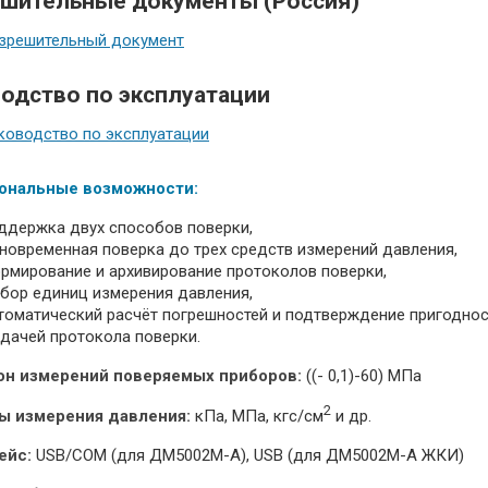
шительные документы (Россия)
зрешительный документ
одство по эксплуатации
ководство по эксплуатации
ональные возможности:
ддержка двух способов поверки,
новременная поверка до трех средств измерений давления,
рмирование и архивирование протоколов поверки,
бор единиц измерения давления,
томатический расчёт погрешностей и подтверждение пригоднос
дачей протокола поверки.
он измерений поверяемых приборов:
((- 0,1)-60) МПа
2
ы измерения давления:
кПа, МПа, кгс/см
и др.
ейс:
USB/COM (для ДМ5002М-А), USB (для ДМ5002М-А ЖКИ)