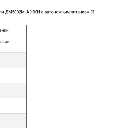
или ДМ5002М-А ЖКИ с автономным питанием (3
ений
овые