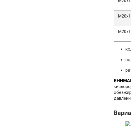
М20х1
М20х1,
М20х1,
ко
но
ра
ВНИМА
кислоро
обезжир
давлени
Вари