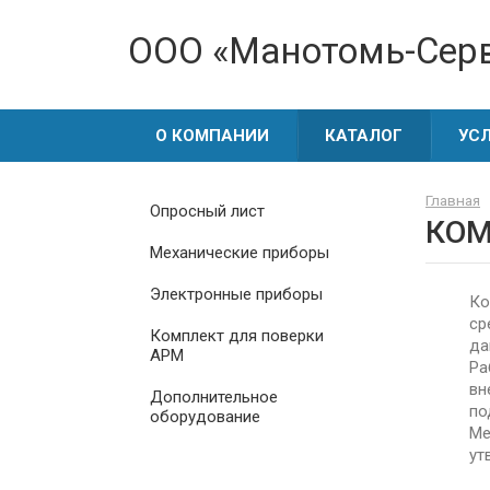
OOO «Манотомь-Cер
О КОМПАНИИ
КАТАЛОГ
УС
Главная
Опросный лист
КОМ
Механические приборы
Электронные приборы
Ко
ср
Комплект для поверки
да
АРМ
Ра
вн
Дополнительное
по
оборудование
Ме
ут