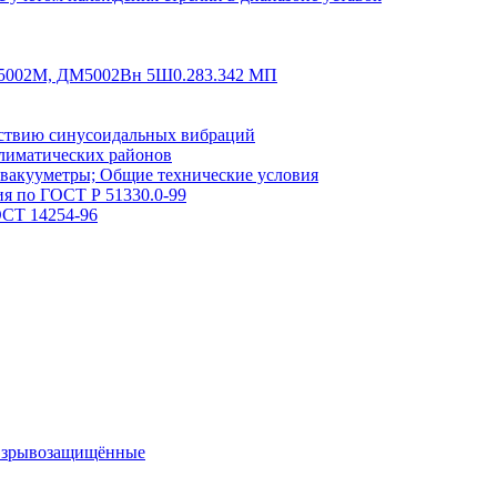
5002М, ДМ5002Вн 5Ш0.283.342 МП
йствию синусоидальных вибраций
лиматических районов
вакууметры; Общие технические условия
я по ГОСТ Р 51330.0-99
ОСТ 14254-96
/взрывозащищённые