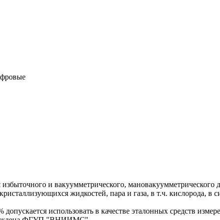
ифровые
избыточного и вакуумметрического, мановакуумметрического 
исталлизующихся жидкостей, пара и газа, в т.ч. кислорода, в с
 допускается использовать в качестве эталонных средств измер
верждена ФГУП "ВНИИМС".