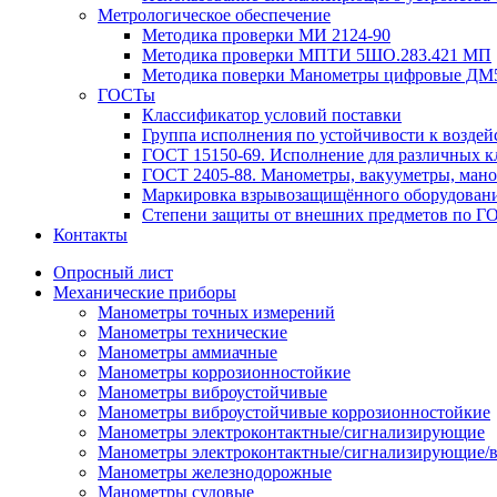
Метрологическое обеспечение
Методика проверки МИ 2124-90
Методика проверки МПТИ 5ШО.283.421 МП
Методика поверки Манометры цифровые ДМ
ГОСТы
Классификатор условий поставки
Группа исполнения по устойчивости к возде
ГОСТ 15150-69. Исполнение для различных к
ГОСТ 2405-88. Манометры, вакууметры, мано
Маркировка взрывозащищённого оборудовани
Степени защиты от внешних предметов по Г
Контакты
Опросный лист
Механические приборы
Манометры точных измерений
Манометры технические
Манометры аммиачные
Манометры коррозионностойкие
Манометры виброустойчивые
Манометры виброустойчивые коррозионностойкие
Манометры электроконтактные/сигнализирующие
Манометры электроконтактные/сигнализирующие
Манометры железнодорожные
Манометры судовые