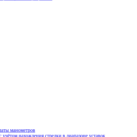
латы манометров
 учётом нахождения стрелки в диапазоне уставок