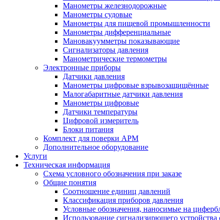
Манометры железнодорожные
Манометры судовые
Манометры для пищевой промышленности
Манометры дифференциальные
Мановакуумметры показывающие
Сигнализаторы давления
Манометрические термометры
Электронные приборы
Датчики давления
Манометры цифровые взрывозащищённые
Малогабаритные датчики давления
Манометры цифровые
Датчики температуры
Цифровой измеритель
Блоки питания
Комплект для поверки АРМ
Дополнительное оборудование
Услуги
Техническая информация
Схема условного обозначения при заказе
Общие понятия
Соотношение единиц давлений
Классификация приборов давления
Условные обозначения, наносимые на циферб
Использование сигнализирющего устройства с