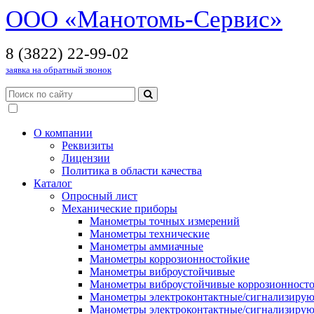
OOO «Манотомь-Cервис»
8 (3822) 22-99-02
заявка на обратный звонок
О компании
Реквизиты
Лицензии
Политика в области качества
Каталог
Опросный лист
Механические приборы
Манометры точных измерений
Манометры технические
Манометры аммиачные
Манометры коррозионностойкие
Манометры виброустойчивые
Манометры виброустойчивые коррозионност
Манометры электроконтактные/сигнализиру
Манометры электроконтактные/сигнализиру