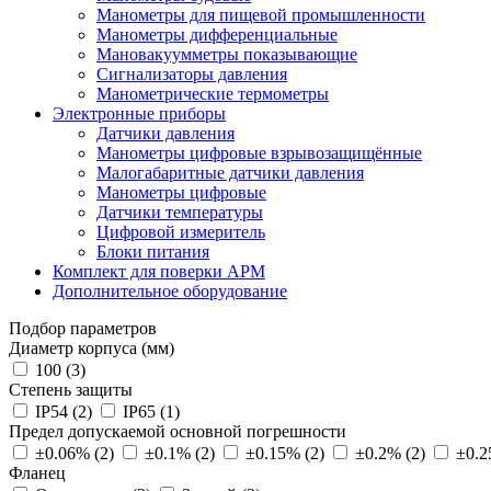
Манометры для пищевой промышленности
Манометры дифференциальные
Мановакуумметры показывающие
Сигнализаторы давления
Манометрические термометры
Электронные приборы
Датчики давления
Манометры цифровые взрывозащищённые
Малогабаритные датчики давления
Манометры цифровые
Датчики температуры
Цифровой измеритель
Блоки питания
Комплект для поверки АРМ
Дополнительное оборудование
Подбор параметров
Диаметр корпуса (мм)
100 (
3
)
Степень защиты
IP54 (
2
)
IP65 (
1
)
Предел допускаемой основной погрешности
±0.06% (
2
)
±0.1% (
2
)
±0.15% (
2
)
±0.2% (
2
)
±0.2
Фланец