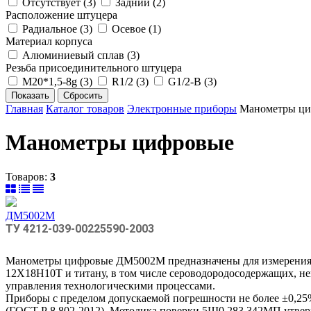
Отсутствует (
3
)
Задний (
2
)
Расположение штуцера
Радиальное (
3
)
Осевое (
1
)
Материал корпуса
Алюминиевый сплав (
3
)
Резьба присоединительного штуцера
М20*1,5-8g (
3
)
R1/2 (
3
)
G1/2-B (
3
)
Главная
Каталог товаров
Электронные приборы
Манометры ц
Манометры цифровые
Товаров:
3
ДМ5002М
ТУ 4212-039-00225590-2003
Манометры цифровые ДМ5002М предназначены для измерения 
12X18H10T и титану, в том числе сероводородосодержащих, некр
управления технологическими процессами.
Приборы с пределом допускаемой погрешности не более ±0,25%
(ГОСТ Р 8.802-2012). Методика поверки 5Ш0.283.342МП ут