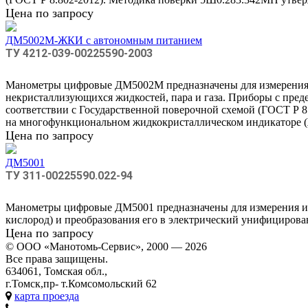
Цена по запросу
ДМ5002М-ЖКИ с автономным питанием
ТУ 4212-039-00225590-2003
Манометры цифровые ДМ5002М предназначены для измерения 
некристаллизующихся жидкостей, пара и газа. Приборы с преде
соответствии с Государственной поверочной схемой (ГОСТ 
на многофункциональном жидкокристаллическом индикаторе (
Цена по запросу
ДМ5001
ТУ 311-00225590.022-94
Манометры цифровые ДМ5001 предназначены для измерения изб
кислород) и преобразования его в электрический унифицирова
Цена по запросу
© ООО «Манотомь-Cервис», 2000 — 2026
Все права защищены.
634061, Томская обл.,
г.Томск,пр- т.Комсомольский 62
карта проезда