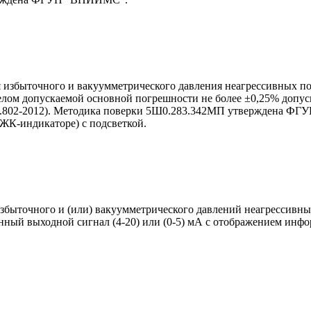
избыточного и вакуумметрического давления неагрессивных п
лом допускаемой основной погрешности не более ±0,25% допуска
Р 8.802-2012). Методика поверки 5Ш0.283.342МП утверждена 
ЖК-индикаторе) с подсветкой.
ыточного и (или) вакуумметрического давлений неагрессивных с
нный выходной сигнал (4-20) или (0-5) мА с отображением инф